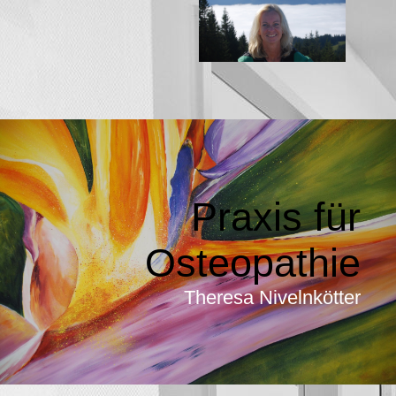
Praxis für
Osteopathie
Theresa Nivelnkötter