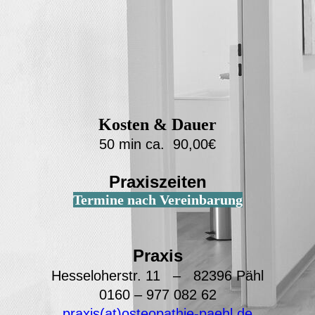
Kosten & Dauer
50 min ca. 90,00€
Praxiszeiten
Termine nach Vereinbarung
Praxis
Hesseloherstr. 11 – 82396 Pähl
0160 – 977 082 62
praxis(at)osteopathie-paehl.de